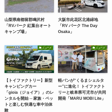
山梨県南都留郡鳴沢村
大阪市此花区北港緑地
「RVパーク 紅葉台オート
「RV パーク The Day
キャンプ場」
Osaka」
ニュース
ニュース
【トイファクトリー】新型
軽バンが“くるまシェルタ
キャンピングカー
ー”に進化！ トイファクト
「gioia（ジョイア）」のレ
リーと岐阜県可児市が共同
ンタルを開始 ─ 家族・ペッ
開発「MARU MOBI Lite」
トと楽しむ快適な車中泊体
験