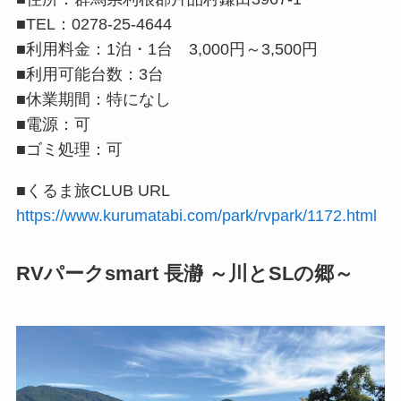
■TEL：0278-25-4644
■利用料金：1泊・1台 3,000円～3,500円
■利用可能台数：3台
■休業期間：特になし
■電源：可
■ゴミ処理：可
■くるま旅CLUB URL
https://www.kurumatabi.com/park/rvpark/1172.html
RVパークsmart 長瀞 ～川とSLの郷～