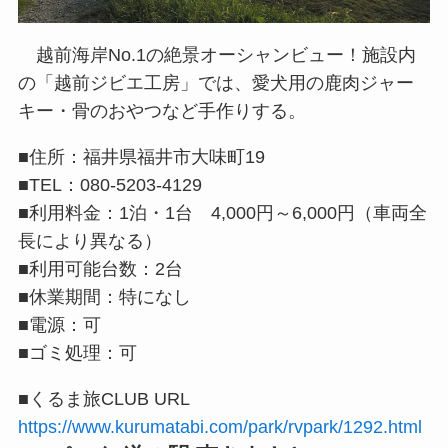
越前海岸No.1の絶景オーシャンビュー！施設内
の「越前ジビエ工房」では、愛犬用の鹿肉ジャー
キー・骨のおやつなど手作りする。
■住所：福井県福井市大味町19
■TEL：080-5203-4129
■利用料金：1泊・1台 4,000円～6,000円（車両全
長により異なる）
■利用可能台数：2台
■休業期間：特になし
■電源：可
■ゴミ処理：可
■くるま旅CLUB URL
https://www.kurumatabi.com/park/rvpark/1292.html