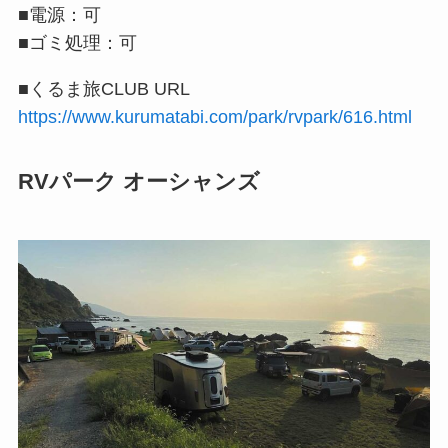
■電源：可
■ゴミ処理：可
■くるま旅CLUB URL
https://www.kurumatabi.com/park/rvpark/616.html
RVパーク オーシャンズ