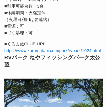
■利用可能台数：3台
■休業期間：火曜定休
（火曜日利用は要連絡）
■電源：可
■ゴミ処理：可
■くるま旅CLUB URL
https://www.kurumatabi.com/park/rvpark/1024.html
RVパーク ねやフィッシングパーク太公
望